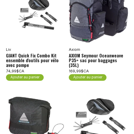
Liv
Axiom
GIANT Quick Fix Combo Kit
AXIOM Seymour Oceanweave
ensemble d'outils pour vélo
P35+ sac pour baggages
avec pompe
(35L)
74,99$CA
169,99$CA
Ajouter au panier
Ajouter au panier