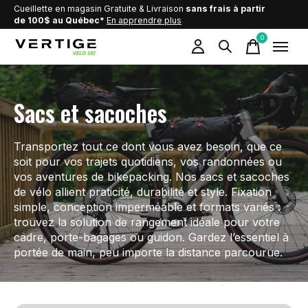
Cueillette en magasin Gratuite & Livraison
sans frais à partir
de 100$ au Québec*
En apprendre plus
0
items
Sacs et sacoches
Transportez tout ce dont vous avez besoin, que ce
soit pour vos trajets quotidiens, vos randonnées ou
vos aventures de bikepacking. Nos sacs et sacoches
de vélo allient praticité, durabilité et style. Fixation
simple, conception imperméable et formats variés :
trouvez la solution de rangement idéale pour votre
cadre, porte-bagages ou guidon. Gardez l’essentiel à
portée de main, peu importe la distance parcourue.