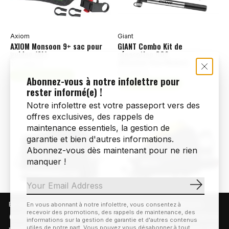
Axiom
Giant
AXIOM Monsoon 9+ sac pour
GIANT Combo Kit de
guidon (9L)
réparation CO2
(Ratchet/Hex/Wallet)
114,99$CA
64,99$CA
Ajouter au panier
Abonnez-vous à notre infolettre pour
Ajouter au panier
rester informé(e) !
Notre infolettre est votre passeport vers des
offres exclusives, des rappels de
maintenance essentiels, la gestion de
garantie et bien d'autres informations.
Abonnez-vous dès maintenant pour ne rien
manquer !
S'abonn
En visitant notre site, vous acceptez l'utilisation des témoins
En vous abonnant à notre infolettre, vous consentez à
recevoir des promotions, des rappels de maintenance, des
(cookies). Ces derniers nous permettent de mieux comprendre la
Corsino
Corsino
informations sur la gestion de garantie et d'autres contenus
CORSINO Traveller sacoche
CORSINO Adventure sac de
utiles de notre part. Vous pouvez vous désabonner à tout
provenance de notre clientèle et son utilisation de notre site, en