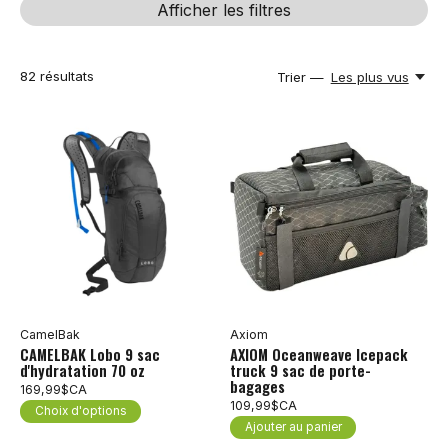
Afficher les filtres
82
résultats
Trier —
Les plus vus
CamelBak
Axiom
CAMELBAK Lobo 9 sac
AXIOM Oceanweave Icepack
d'hydratation 70 oz
truck 9 sac de porte-
bagages
169,99$CA
109,99$CA
Choix d'options
Ajouter au panier