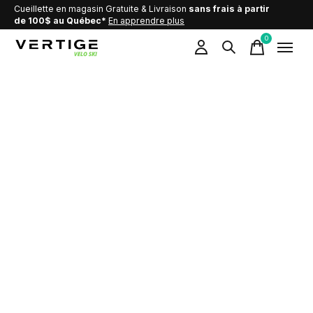
Cueillette en magasin Gratuite & Livraison
sans frais à partir
de 100$ au Québec*
En apprendre plus
0
items