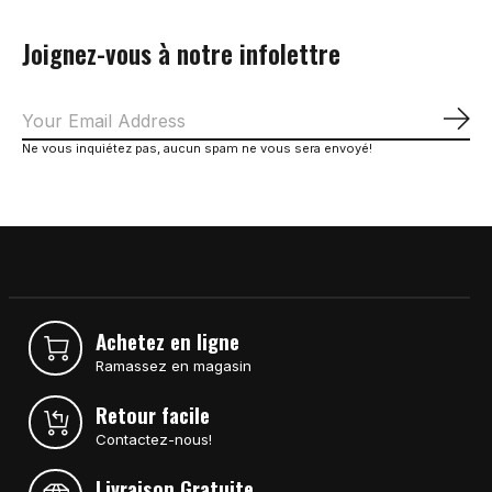
Joignez-vous à notre infolettre
S'a
Ne vous inquiétez pas, aucun spam ne vous sera envoyé!
Achetez en ligne
Ramassez en magasin
Retour facile
Contactez-nous!
Livraison Gratuite