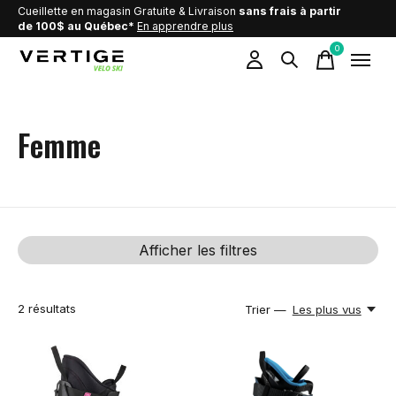
Cueillette en magasin Gratuite & Livraison
sans frais à partir
de 100$ au Québec*
En apprendre plus
0
items
Femme
Afficher les filtres
2
résultats
Trier —
Les plus vus