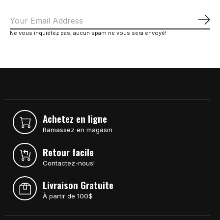
S'a
Ne vous inquiétez pas, aucun spam ne vous sera envoyé!
Achetez en ligne
Ramassez en magasin
Retour facile
Contactez-nous!
Livraison Gratuite
À partir de 100$