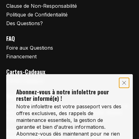
Clause de Non-Responsabilité
Politique de Confidentialité
Des Questions?
FAQ
Foire aux Questions
Financement
Cartes-Cadeaux
Cartes Cadeaux
Abonnez-vous à notre infolettre pour
Vertige Vélo Ski
rester informé(e) !
La référence en vélo de route, vélo de montagne et
Notre infolettre est votre passeport vers des
vélo hybride sur la Rive-Sud de Montréal, depuis
offres exclusives, des rappels de
1997.
maintenance essentiels, la gestion de
garantie et bien d'autres informations.
Notre courriel
Nous Joindre
Abonnez-vous dès maintenant pour ne rien
Info@vertigeveloski.com
1 (450) 464-8808