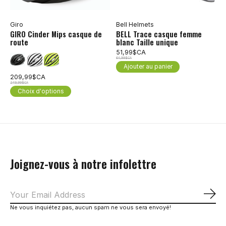
Giro
Bell Helmets
GIRO Cinder Mips casque de
BELL Trace casque femme
route
blanc Taille unique
51,99$CA
64,99$CA
Ajouter au panier
209,99$CA
249,99$CA
Choix d'options
Joignez-vous à notre infolettre
S'a
Ne vous inquiétez pas, aucun spam ne vous sera envoyé!