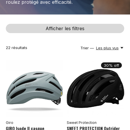
roulez protégé avec efficacité.
Afficher les filtres
22
résultats
Trier —
Les plus vus
30% off
Giro
Sweet Protection
GIRO Isode II casque
SWEET PROTECTION Outrider