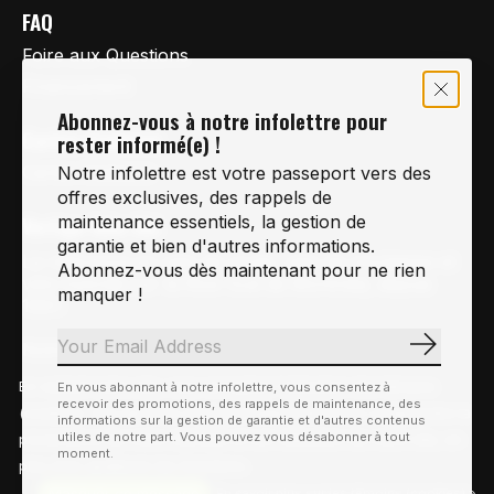
FAQ
Foire aux Questions
Financement
Abonnez-vous à notre infolettre pour
Cartes-Cadeaux
rester informé(e) !
Cartes Cadeaux
Notre infolettre est votre passeport vers des
offres exclusives, des rappels de
Vertige Vélo Ski
maintenance essentiels, la gestion de
garantie et bien d'autres informations.
La référence en vélo de route, vélo de montagne et
Abonnez-vous dès maintenant pour ne rien
vélo hybride sur la Rive-Sud de Montréal, depuis
manquer !
1997.
Notre courriel
Nous Joindre
S'abonn
Info@vertigeveloski.com
1 (450) 464-8808
En visitant notre site, vous acceptez l'utilisation des témoins
En vous abonnant à notre infolettre, vous consentez à
recevoir des promotions, des rappels de maintenance, des
(cookies). Ces derniers nous permettent de mieux comprendre la
informations sur la gestion de garantie et d'autres contenus
utiles de notre part. Vous pouvez vous désabonner à tout
provenance de notre clientèle et son utilisation de notre site, en
moment.
plus d'en améliorer les fonctions.
Masquer ce message
Fil RSS
En savoir plus sur les témoins (cookies) »