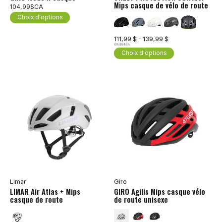
Mips casque de vélo de route
104,99$CA
Choix d'options
111,99 $ - 139,99 $
159,99$CA
Choix d'options
Limar
Giro
LIMAR Air Atlas + Mips
GIRO Agilis Mips casque vélo
casque de route
de route unisexe