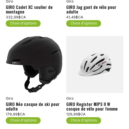
Giro
Giro
GIRO Cadet XC soulier de
GIRO Jag gant de vélo pour
montagne
adulte
332,99$CA
41,49$CA
Choix d'options
Choix d'options
Giro
Giro
GIRO Néo casque de ski pour
GIRO Register MIPS II W
adulte
casque de vélo pour femme
179,99$CA
129,99$CA
Choix d'options
Choix d'options