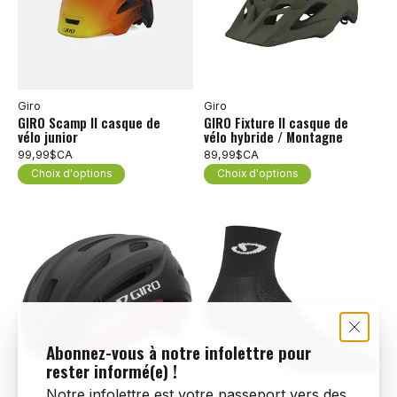
Giro
Giro
GIRO Scamp II casque de
GIRO Fixture II casque de
vélo junior
vélo hybride / Montagne
89,99$CA
Choix d'options
99,99$CA
Choix d'options
Abonnez-vous à notre infolettre pour
rester informé(e) !
Notre infolettre est votre passeport vers des