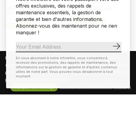
offres exclusives, des rappels de
maintenance essentiels, la gestion de
garantie et bien d'autres informations.
Abonnez-vous dès maintenant pour ne rien
manquer !
Giro
Giro
GIRO Isode Mips II Casque de
GIRO Comp Racer bas
vélo Unisexe
19,99$CA
S'abonn
119,99$CA
Choix d'options
Choix d'options
En visitant notre site, vous acceptez l'utilisation des témoins
En vous abonnant à notre infolettre, vous consentez à
recevoir des promotions, des rappels de maintenance, des
(cookies). Ces derniers nous permettent de mieux comprendre la
informations sur la gestion de garantie et d'autres contenus
utiles de notre part. Vous pouvez vous désabonner à tout
provenance de notre clientèle et son utilisation de notre site, en
moment.
plus d'en améliorer les fonctions.
Masquer ce message
En savoir plus sur les témoins (cookies) »
Giro
Giro