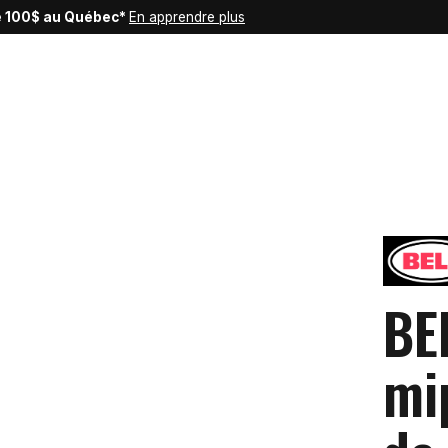
de 100$ au Québec*
En apprendre plus
BE
mi