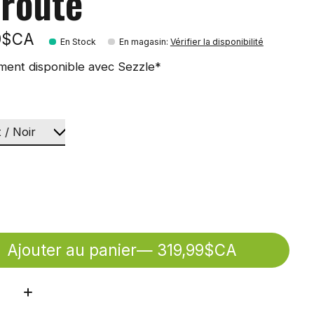
 route
9$CA
En Stock
En magasin
:
Vérifier la disponibilité
ment disponible avec Sezzle*
Ajouter au panier
— 319,99$CA
ité: