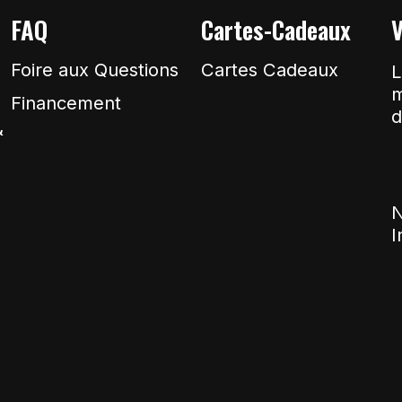
FAQ
Cartes-Cadeaux
V
Foire aux Questions
Cartes Cadeaux
L
m
Financement
d
&
N
I