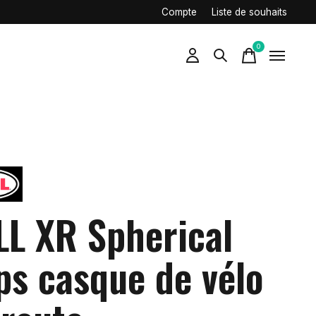
Compte
Liste de souhaits
0
items
LL XR Spherical
ps casque de vélo