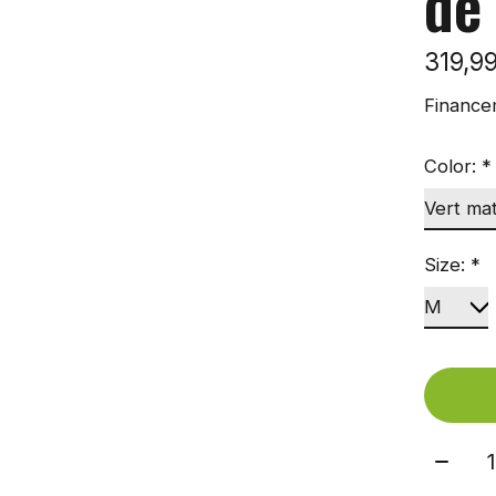
de
319,9
Finance
Color:
*
Size:
*
Quant