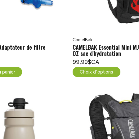
CamelBak
daptateur de filtre
CAMELBAK Essential Mini M.U
OZ sac d'hydratation
99,99$CA
u panier
Choix d'options