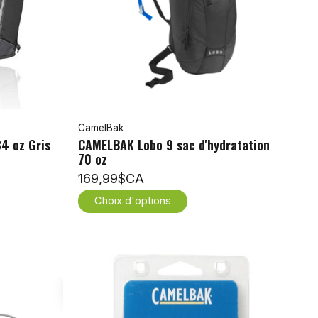
CamelBak
4 oz Gris
CAMELBAK Lobo 9 sac d'hydratation
70 oz
169,99$CA
Choix d'options