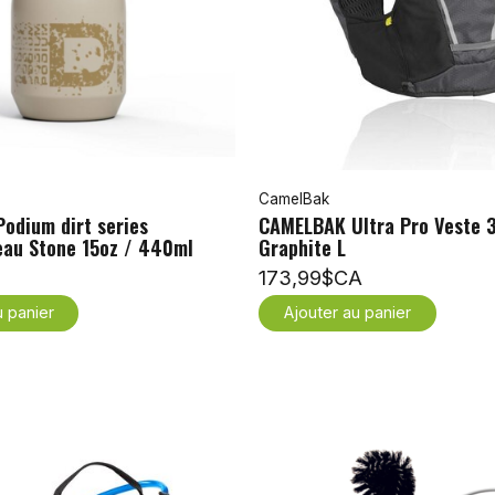
CamelBak
odium dirt series
CAMELBAK Ultra Pro Veste 3
'eau Stone 15oz / 440ml
Graphite L
173,99$CA
u panier
Ajouter au panier