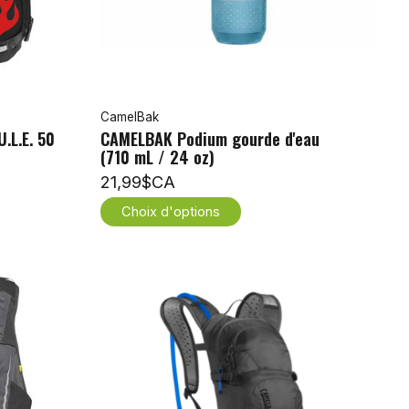
CamelBak
.L.E. 50
CAMELBAK Podium gourde d'eau
(710 mL / 24 oz)
21,99$CA
Choix d'options