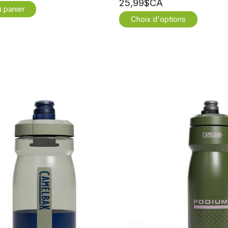
25,99$CA
u panier
Choix d'options