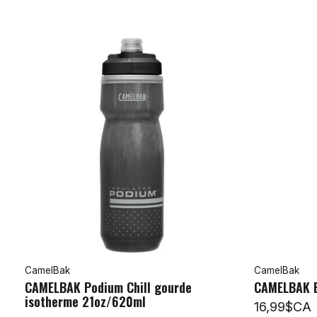
CamelBak
CamelBak
CAMELBAK Podium Chill gourde
CAMELBAK B
isotherme 21oz/620ml
16,99$CA