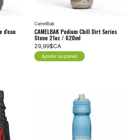
CamelBak
e d'eau
CAMELBAK Podium Chill Dirt Series
Stone 21oz / 620ml
29,99$CA
Ajouter au panier