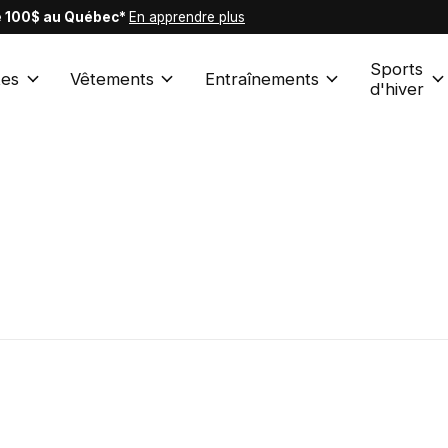
de 100$ au Québec*
En apprendre plus
Sports
es
Vêtements
Entraînements
d'hiver