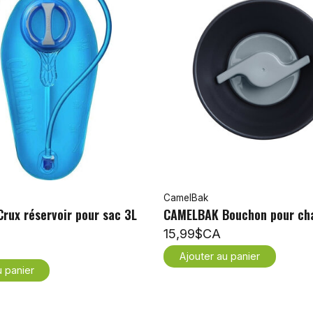
CamelBak
rux réservoir pour sac 3L
CAMELBAK Bouchon pour cha
15,99$CA
Ajouter au panier
u panier