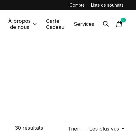
Compte
Liste de souhaits
À propos
Carte
0
items
Services
de nous
Cadeau
30
résultats
Trier —
Les plus vus