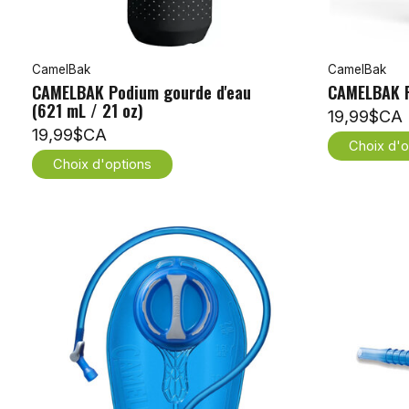
CamelBak
CamelBak
CAMELBAK Podium gourde d'eau
CAMELBAK 
(621 mL / 21 oz)
19,99$CA
19,99$CA
Choix d'o
Choix d'options