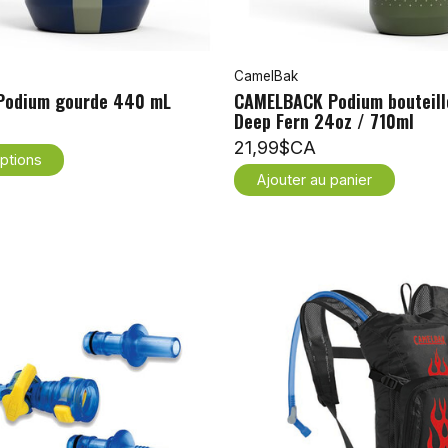
CamelBak
Podium gourde 440 mL
CAMELBACK Podium bouteill
Deep Fern 24oz / 710ml
21,99$CA
ptions
Ajouter au panier