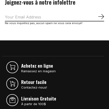
Joignez-vous à notre infolettre
S'a
Ne vous inquiétez pas, aucun spam ne vous sera envoyé!
Achetez en ligne
Ramassez en magasin
Retour facile
Contactez-nous!
Livraison Gratuite
À partir de 100$