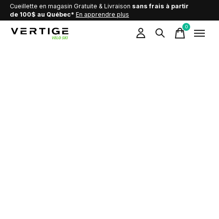
Cueillette en magasin Gratuite & Livraison
sans frais à partir
de 100$ au Québec*
En apprendre plus
0
items