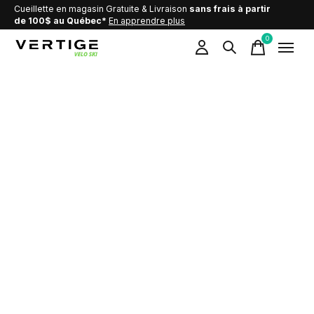
Cueillette en magasin Gratuite & Livraison
sans frais à partir
de 100$ au Québec*
En apprendre plus
0
items