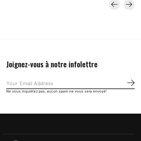
Carousel items
Joignez-vous à notre infolettre
S'a
Ne vous inquiétez pas, aucun spam ne vous sera envoyé!