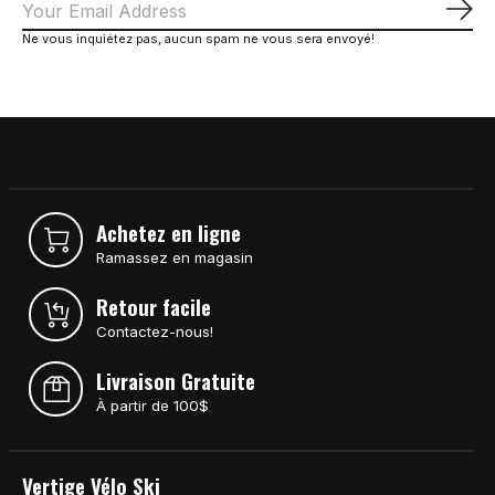
S'a
Ne vous inquiétez pas, aucun spam ne vous sera envoyé!
Achetez en ligne
Ramassez en magasin
Retour facile
Contactez-nous!
Livraison Gratuite
À partir de 100$
Vertige Vélo Ski