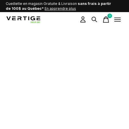
Cueillette en magasin Gratuite & Livraison
sans frais à partir
de 100$ au Québec*
En apprendre plus
0
items