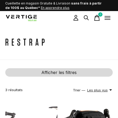
Cueillette en magasin Gratuite & Livraison
sans frais à partir
de 100$ au Québec*
En apprendre plus
0
items
Restrap
Afficher les filtres
3
résultats
Trier —
Les plus vus