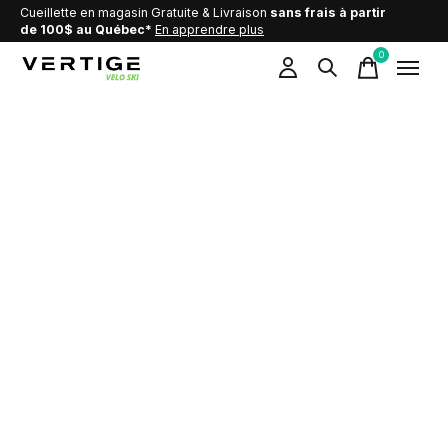
Cueillette en magasin Gratuite & Livraison
sans frais à partir
de 100$ au Québec*
En apprendre plus
0
items