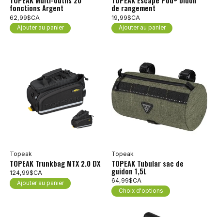
TOPEAK Multi-outils 20
TOPEAK Escape Pod+ bidon
fonctions Argent
de rangement
62,99$CA
19,99$CA
Ajouter au panier
Ajouter au panier
Topeak
Topeak
TOPEAK Trunkbag MTX 2.0 DX
TOPEAK Tubular sac de
guidon 1,5L
124,99$CA
64,99$CA
Ajouter au panier
Choix d'options