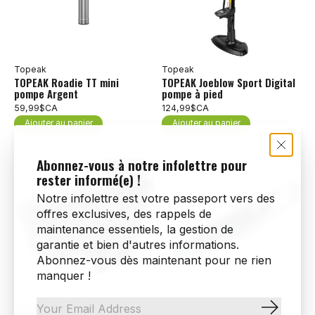
Topeak
Topeak
TOPEAK Roadie TT mini
TOPEAK Joeblow Sport Digital
pompe Argent
pompe à pied
59,99$CA
124,99$CA
Ajouter au panier
Ajouter au panier
Abonnez-vous à notre infolettre pour
21% off
rester informé(e) !
Notre infolettre est votre passeport vers des
offres exclusives, des rappels de
maintenance essentiels, la gestion de
garantie et bien d'autres informations.
Abonnez-vous dès maintenant pour ne rien
manquer !
Topeak
Topeak
S'abonn