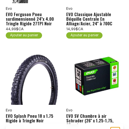
Evo
Evo
EVO Ferguson Pneu
EVO Classique Ajustable
surdimensionné 24''x 4.00
Béquille Centrale En
Tringle Rigide 27TPI Noir
Alliage/Acier, 24'' à 700C
44,99$CA
14,99$CA
Ajouter au panier
Ajouter au panier
Evo
Evo
EVO Splash Pneu 18 x 1.75
EVO SV Chambre à air
Rigide à Tringle Noir
Schrader (26'' x 1.25-1.75,
35mm)
20,99$CA