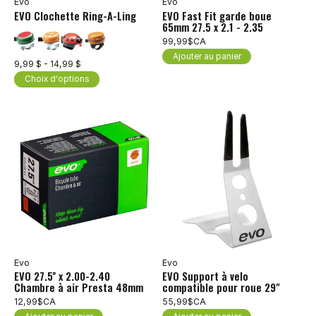
Evo
Evo
EVO Clochette Ring-A-Ling
EVO Fast Fit garde boue
65mm 27.5 x 2.1 - 2.35
99,99$CA
Ajouter au panier
9,99 $ - 14,99 $
Choix d'options
Evo
Evo
EVO 27.5'' x 2.00-2.40
EVO Support à velo
Chambre à air Presta 48mm
compatible pour roue 29"
12,99$CA
55,99$CA