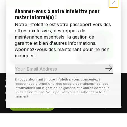
12,99$CA
Ajouter au panier
Ajouter au panier
Abonnez-vous à notre infolettre pour
rester informé(e) !
Notre infolettre est votre passeport vers des
offres exclusives, des rappels de
maintenance essentiels, la gestion de
garantie et bien d'autres informations.
Abonnez-vous dès maintenant pour ne rien
manquer !
S'abonn
En visitant notre site, vous acceptez l'utilisation des témoins
En vous abonnant à notre infolettre, vous consentez à
Evo
Evo
recevoir des promotions, des rappels de maintenance, des
(cookies). Ces derniers nous permettent de mieux comprendre la
EVO Chambre à air Presta
EVO SV chambre à air
informations sur la gestion de garantie et d'autres contenus
(20'' x 1.25-1.50) 48mm
Schrader (18 x 1,75-2,125'',
utiles de notre part. Vous pouvez vous désabonner à tout
provenance de notre clientèle et son utilisation de notre site, en
35 mm)
moment.
9,99$CA
plus d'en améliorer les fonctions.
12,99$CA
Ajouter au panier
Masquer ce message
En savoir plus sur les témoins (cookies) »
Ajouter au panier