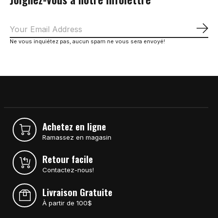
S'a
Ne vous inquiétez pas, aucun spam ne vous sera envoyé!
Achetez en ligne
Ramassez en magasin
Retour facile
Contactez-nous!
Livraison Gratuite
À partir de 100$