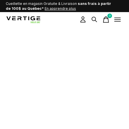
Cueillette en magasin Gratuite & Livraison
sans frais à partir
de 100$ au Québec*
En apprendre plus
0
items