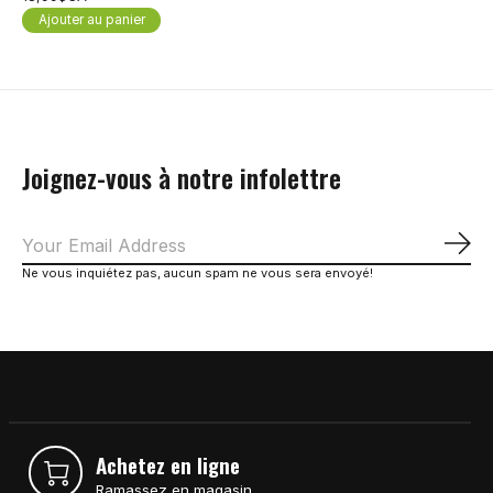
Ajouter au panier
Joignez-vous à notre infolettre
S'a
Ne vous inquiétez pas, aucun spam ne vous sera envoyé!
Achetez en ligne
Ramassez en magasin