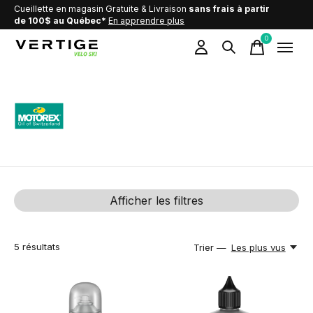
Cueillette en magasin Gratuite & Livraison
sans frais à partir
de 100$ au Québec*
En apprendre plus
0
items
Motorex
Afficher les filtres
5
résultats
Trier —
Les plus vus