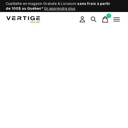
Cueillette en magasin Gratuite & Livraison
sans frais à partir
de 100$ au Québec*
En apprendre plus
0
items