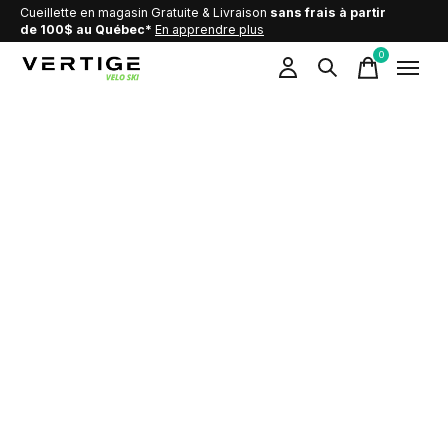
Cueillette en magasin Gratuite & Livraison
sans frais à partir
de 100$ au Québec*
En apprendre plus
0
items