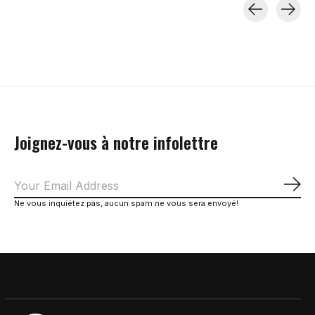
Carousel items
Joignez-vous à notre infolettre
S'a
Ne vous inquiétez pas, aucun spam ne vous sera envoyé!