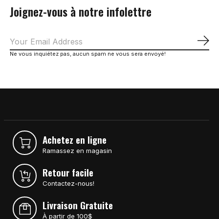
Joignez-vous à notre infolettre
S'a
Ne vous inquiétez pas, aucun spam ne vous sera envoyé!
Achetez en ligne
Ramassez en magasin
Retour facile
Contactez-nous!
Livraison Gratuite
À partir de 100$