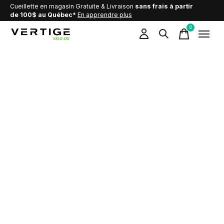
Cueillette en magasin Gratuite & Livraison
sans frais à partir
de 100$ au Québec*
En apprendre plus
0
items