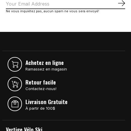
S'a
Ne vous inquiétez pas, aucun spam ne vous sera envoyé!
Achetez en ligne
Ramassez en magasin
Retour facile
Contactez-nous!
Livraison Gratuite
À partir de 100$
Vertige Vélo Ski