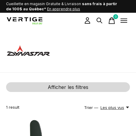
Cueillette en magasin Gratuite & Livraison
sans frais à partir
de 100$ au Québec*
En apprendre plus
0
items
Dynastar
Afficher les filtres
1
result
Trier —
Les plus vus