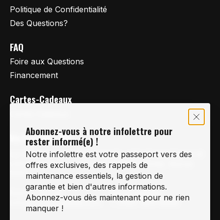
Politique de Confidentialité
Des Questions?
FAQ
Foire aux Questions
Financement
Cartes-Cadeaux
Cartes Cadeaux
Abonnez-vous à notre infolettre pour
Vertige Vélo Ski
rester informé(e) !
La référence en vélo de route, vélo de montagne et
Notre infolettre est votre passeport vers des
vélo hybride sur la Rive-Sud de Montréal, depuis
offres exclusives, des rappels de
1997.
maintenance essentiels, la gestion de
garantie et bien d'autres informations.
Notre courriel
Nous Joindre
Abonnez-vous dès maintenant pour ne rien
Info@vertigeveloski.com
1 (450) 464-8808
manquer !