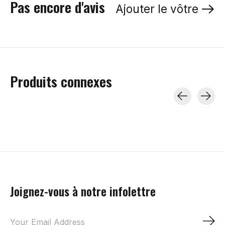
Pas encore d'avis
Ajouter le vôtre
Produits connexes
Carousel items
Joignez-vous à notre infolettre
S'a