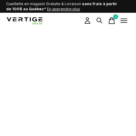
Cueillette en magasin Gratuite & Livraison
sans frais à partir
de 100$ au Québec*
En apprendre plus
0
items