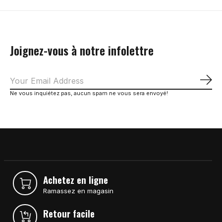
Joignez-vous à notre infolettre
S'a
Ne vous inquiétez pas, aucun spam ne vous sera envoyé!
Achetez en ligne
Ramassez en magasin
Retour facile