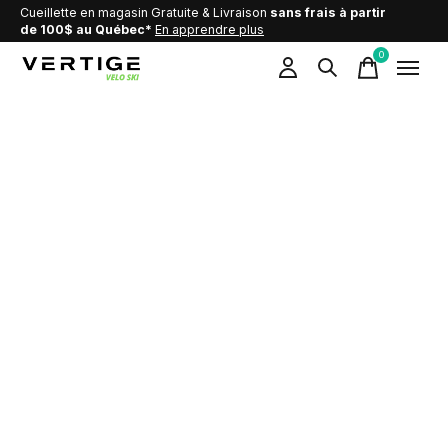
Cueillette en magasin Gratuite & Livraison
sans frais à partir
de 100$ au Québec*
En apprendre plus
0
items