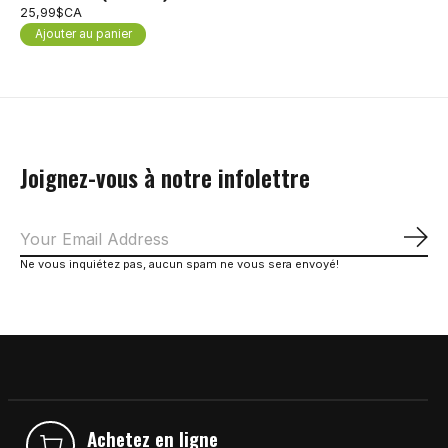
25,99$CA
Ajouter au panier
Joignez-vous à notre infolettre
S'a
Ne vous inquiétez pas, aucun spam ne vous sera envoyé!
Achetez en ligne