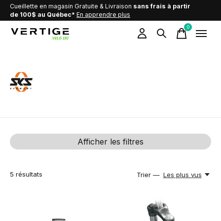
Cueillette en magasin Gratuite & Livraison
sans frais à partir
de 100$ au Québec*
En apprendre plus
0
items
SKS GERMANY
Afficher les filtres
5
résultats
Trier —
Les plus vus