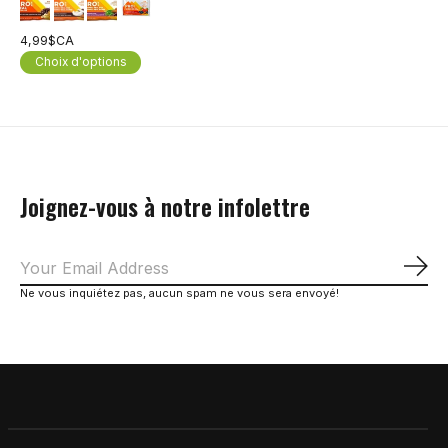
4,99$CA
Choix d'options
Joignez-vous à notre infolettre
S'a
Ne vous inquiétez pas, aucun spam ne vous sera envoyé!