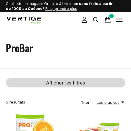
Cueillette en magasin Gratuite & Livraison
sans frais à partir
de 100$ au Québec*
En apprendre plus
0
items
ProBar
Afficher les filtres
5
résultats
Trier —
Les plus vus