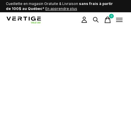
Cueillette en magasin Gratuite & Livraison
sans frais à partir
de 100$ au Québec*
En apprendre plus
0
items