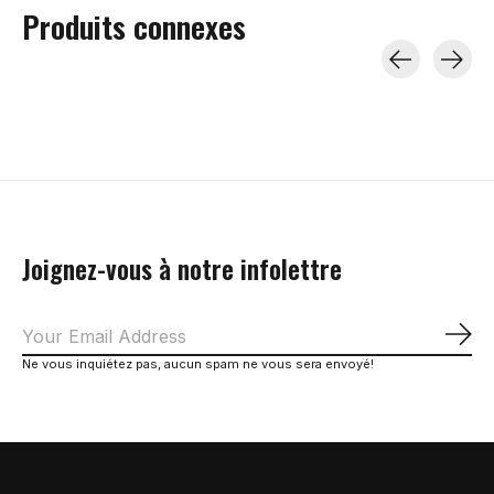
Produits connexes
Carousel items
Joignez-vous à notre infolettre
S'a
Ne vous inquiétez pas, aucun spam ne vous sera envoyé!