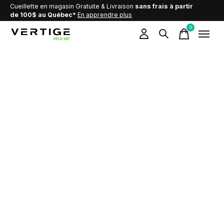
Cueillette en magasin Gratuite & Livraison
sans frais à partir
de 100$ au Québec*
En apprendre plus
0
items