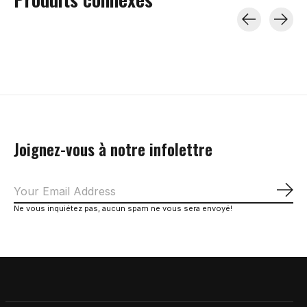
Carousel items
Joignez-vous à notre infolettre
S'a
Ne vous inquiétez pas, aucun spam ne vous sera envoyé!