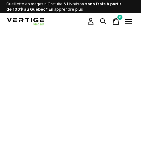
Cueillette en magasin Gratuite & Livraison
sans frais à partir
de 100$ au Québec*
En apprendre plus
0
items