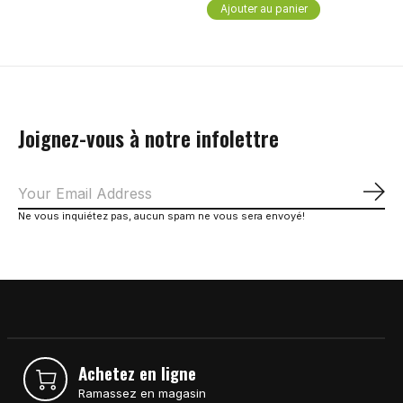
Ajouter au panier
Joignez-vous à notre infolettre
S'a
Ne vous inquiétez pas, aucun spam ne vous sera envoyé!
Achetez en ligne
Ramassez en magasin