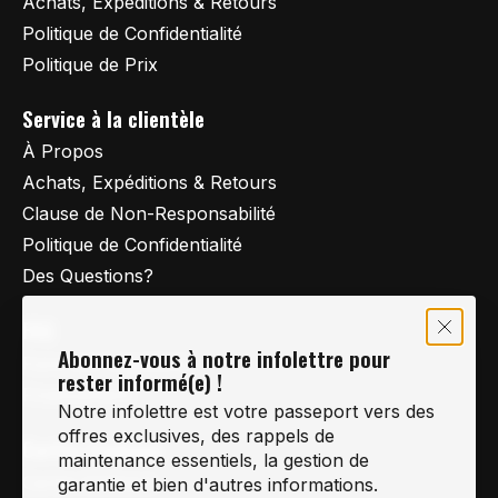
Achats, Expéditions & Retours
Politique de Confidentialité
Politique de Prix
Service à la clientèle
À Propos
Achats, Expéditions & Retours
Clause de Non-Responsabilité
Politique de Confidentialité
Des Questions?
FAQ
Abonnez-vous à notre infolettre pour
Foire aux Questions
rester informé(e) !
Financement
Notre infolettre est votre passeport vers des
offres exclusives, des rappels de
Cartes-Cadeaux
maintenance essentiels, la gestion de
Cartes Cadeaux
garantie et bien d'autres informations.