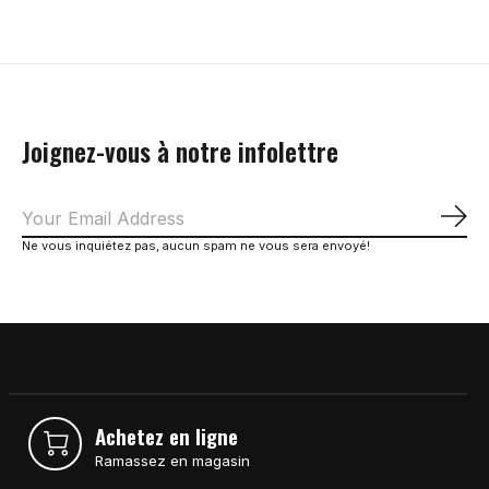
Joignez-vous à notre infolettre
S'a
Ne vous inquiétez pas, aucun spam ne vous sera envoyé!
Achetez en ligne
Ramassez en magasin