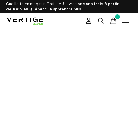
Cueillette en magasin Gratuite & Livraison
sans frais à partir
de 100$ au Québec*
En apprendre plus
0
items