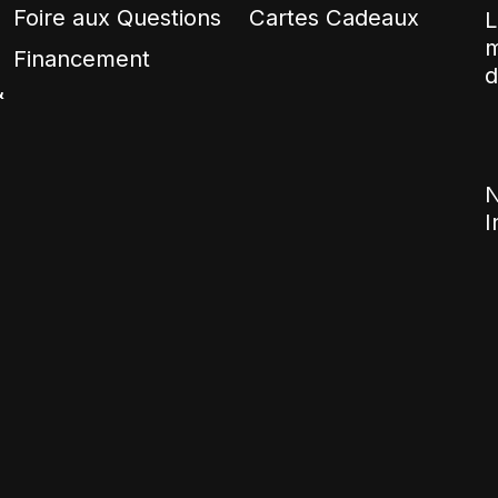
Foire aux Questions
Cartes Cadeaux
L
m
Financement
d
&
N
I