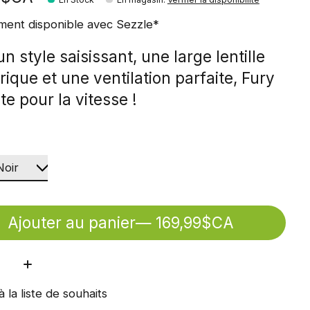
ment disponible avec Sezzle*
n style saisissant, une large lentille
rique et une ventilation parfaite, Fury
ite pour la vitesse !
Ajouter au panier
— 169,99$CA
ité:
à la liste de souhaits