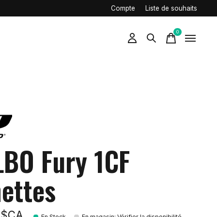
Compte
Liste de souhaits
0
items
LBO Fury 1CF
nettes
9$CA
En Stock
En magasin
:
Vérifier la disponibilité