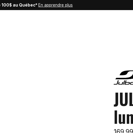
de 100$ au Québec*
En apprendre plus
JU
lu
169,9