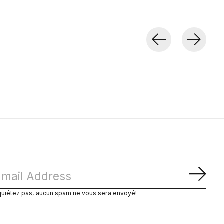
S'ab
quiétez pas, aucun spam ne vous sera envoyé!