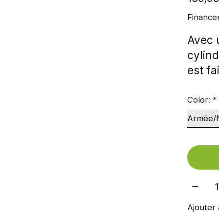
Finance
Avec u
cylind
est fa
Color:
*
Quant
Ajouter 