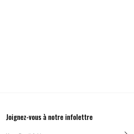
Smith Optics
Level
Level
SMITH Altus casque
LEVEL Off piste
LEVEL Maya gan
de ski unisexe
leather gants de ski
ski pour femme
unisexe
189,99$CA
129,99$CA
189,99$CA
Choix d'options
Choix d'option
Choix d'options
Joignez-vous à notre infolettre