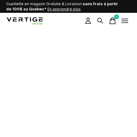
Cueillette en magasin Gratuite & Livraison
sans frais à partir
de 100$ au Québec*
En apprendre plus
0
items