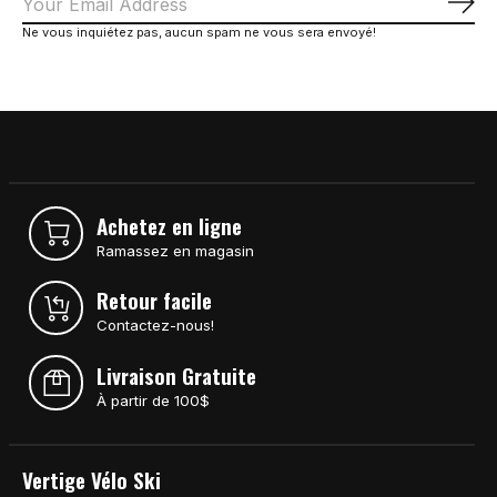
S'a
Ne vous inquiétez pas, aucun spam ne vous sera envoyé!
Achetez en ligne
Ramassez en magasin
Retour facile
Contactez-nous!
Livraison Gratuite
À partir de 100$
Vertige Vélo Ski