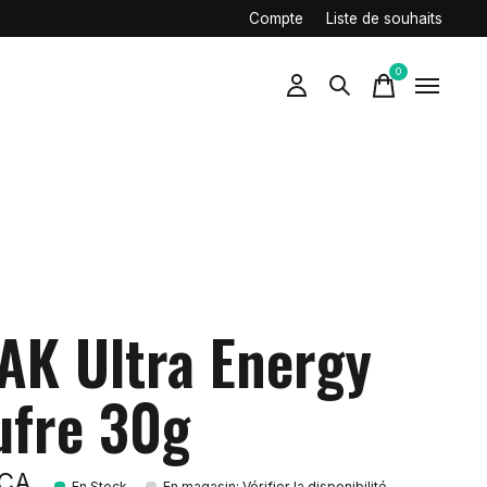
Compte
Liste de souhaits
0
items
AK Ultra Energy
ufre 30g
$CA
En Stock
En magasin
:
Vérifier la disponibilité