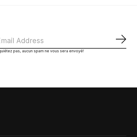
S'ab
quiétez pas, aucun spam ne vous sera envoyé!