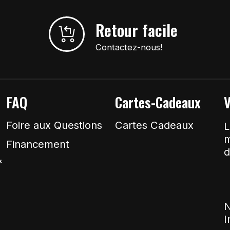
Retour facile
Contactez-nous!
FAQ
Cartes-Cadeaux
V
Foire aux Questions
Cartes Cadeaux
L
m
Financement
d
&
N
I