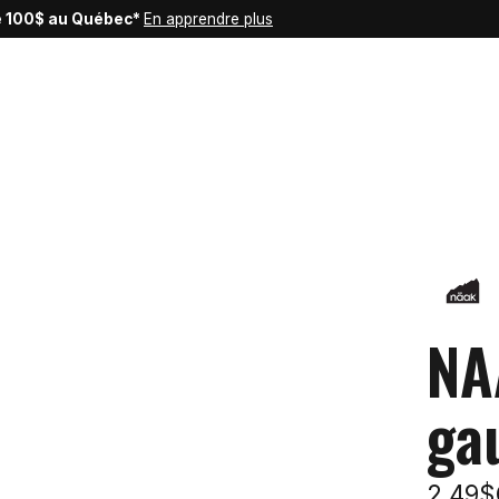
de 100$ au Québec*
En apprendre plus
NA
ga
2,49