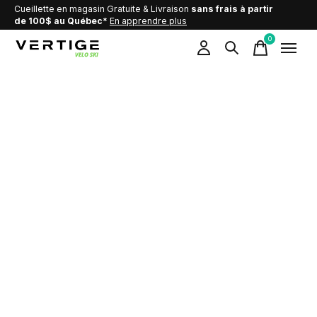
Cueillette en magasin Gratuite & Livraison
sans frais à partir
de 100$ au Québec*
En apprendre plus
0
items