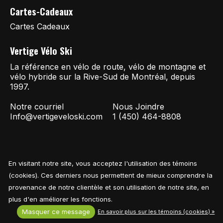
Cartes-Cadeaux
Cartes Cadeaux
Vertige Vélo Ski
La référence en vélo de route, vélo de montagne et
vélo hybride sur la Rive-Sud de Montréal, depuis
1997.
Notre courriel
Nous Joindre
Info@vertigeveloski.com
1 (450) 464-8808
En visitant notre site, vous acceptez l'utilisation des témoins
Fil RSS
© Copyright 2026 Vertige Vélo Ski
(cookies). Ces derniers nous permettent de mieux comprendre la
provenance de notre clientèle et son utilisation de notre site, en
plus d'en améliorer les fonctions.
Masquer ce message
En savoir plus sur les témoins (cookies) »