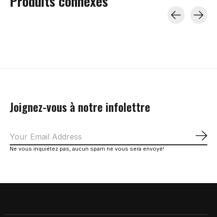
Produits connexes
Carousel items
Joignez-vous à notre infolettre
S'a
Ne vous inquiétez pas, aucun spam ne vous sera envoyé!