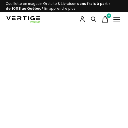
Cueillette en magasin Gratuite & Livraison
sans frais à partir
de 100$ au Québec*
En apprendre plus
0
items