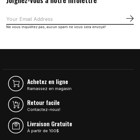
S'a
Ne vous inquiétez pas, aucun spam ne vous sera envoyé!
Achetez en ligne
Ramassez en magasin
Retour facile
Contactez-nous!
Livraison Gratuite
À partir de 100$