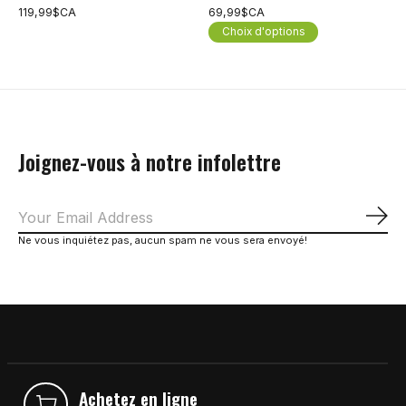
119,99$CA
69,99$CA
Choix d'options
Joignez-vous à notre infolettre
S'a
Ne vous inquiétez pas, aucun spam ne vous sera envoyé!
Achetez en ligne