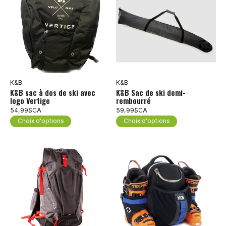
K&B
K&B
K&B sac à dos de ski avec
K&B Sac de ski demi-
logo Vertige
rembourré
54,99$CA
59,99$CA
Choix d'options
Choix d'options