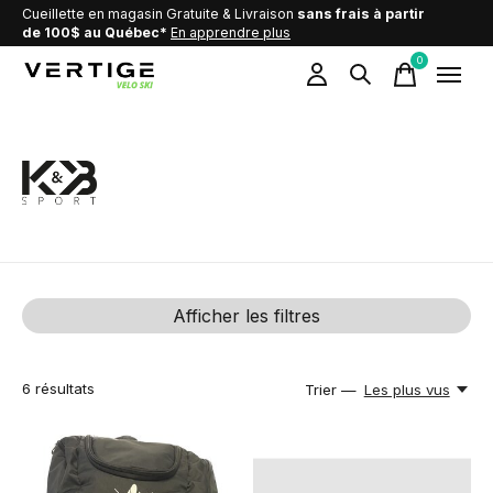
Cueillette en magasin Gratuite & Livraison
sans frais à partir
de 100$ au Québec*
En apprendre plus
0
items
K&B
Afficher les filtres
6
résultats
Trier —
Les plus vus