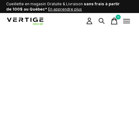
Cueillette en magasin Gratuite & Livraison
sans frais à partir
de 100$ au Québec*
En apprendre plus
0
items