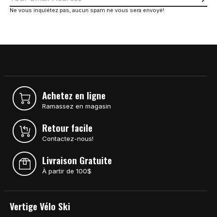
S'a
Ne vous inquiétez pas, aucun spam ne vous sera envoyé!
Achetez en ligne
Ramassez en magasin
Retour facile
Contactez-nous!
Livraison Gratuite
À partir de 100$
Vertige Vélo Ski