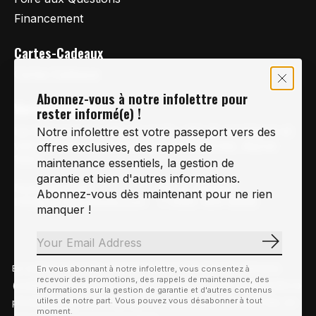
Financement
Cartes-Cadeaux
Cartes Cadeaux
Abonnez-vous à notre infolettre pour
Vertige Vélo Ski
rester informé(e) !
La référence en vélo de route, vélo de montagne et
Notre infolettre est votre passeport vers des
vélo hybride sur la Rive-Sud de Montréal, depuis
offres exclusives, des rappels de
1997.
maintenance essentiels, la gestion de
garantie et bien d'autres informations.
Notre courriel
Nous Joindre
Abonnez-vous dès maintenant pour ne rien
Info@vertigeveloski.com
1 (450) 464-8808
manquer !
S'abonn
En visitant notre site, vous acceptez l'utilisation des témoins
En vous abonnant à notre infolettre, vous consentez à
Fil RSS
recevoir des promotions, des rappels de maintenance, des
© Copyright 2026 Vertige Vélo Ski
(cookies). Ces derniers nous permettent de mieux comprendre la
informations sur la gestion de garantie et d'autres contenus
utiles de notre part. Vous pouvez vous désabonner à tout
provenance de notre clientèle et son utilisation de notre site, en
moment.