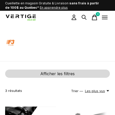
Cueillette en magasin Gratuite & Livraison
sans frais à partir
de 100$ au Québec*
En apprendre plus
0
items
F3 Cycling
Afficher les filtres
3
résultats
Trier —
Les plus vus