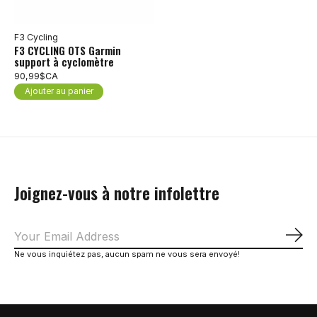
F3 Cycling
F3 CYCLING OTS Garmin
support à cyclomètre
90,99$CA
Ajouter au panier
Joignez-vous à notre infolettre
S'a
Ne vous inquiétez pas, aucun spam ne vous sera envoyé!