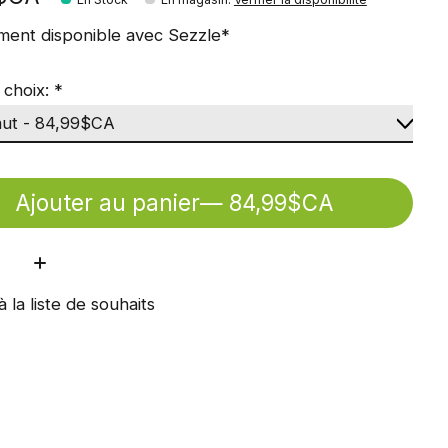
ment disponible avec Sezzle*
 choix:
*
Ajouter au panier
— 84,99$CA
ité:
à la liste de souhaits