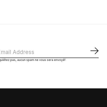
S'ab
quiétez pas, aucun spam ne vous sera envoyé!