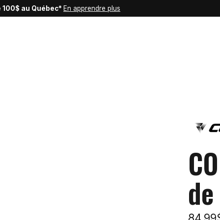
de 100$ au Québec*
En apprendre plus
CO
de
84,9