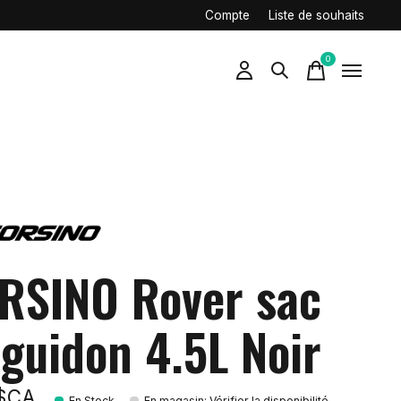
Compte
Liste de souhaits
0
items
RSINO Rover sac
 guidon 4.5L Noir
9$CA
En Stock
En magasin
:
Vérifier la disponibilité