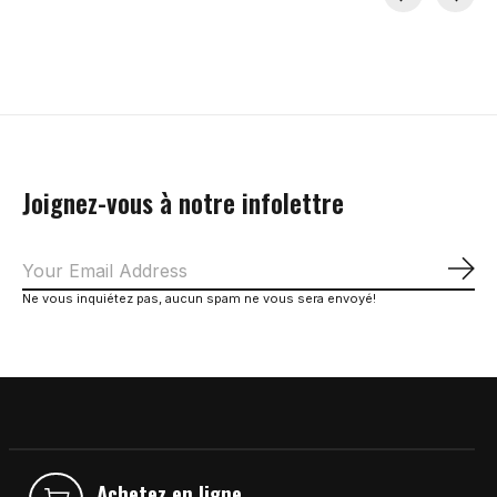
Carousel items
Joignez-vous à notre infolettre
S'a
Ne vous inquiétez pas, aucun spam ne vous sera envoyé!
Achetez en ligne