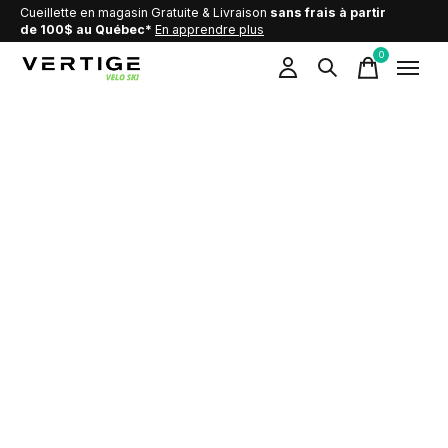
Cueillette en magasin Gratuite & Livraison
sans frais à partir
de 100$ au Québec*
En apprendre plus
0
items