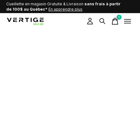
Cueillette en magasin Gratuite & Livraison
sans frais à partir
de 100$ au Québec*
En apprendre plus
0
items