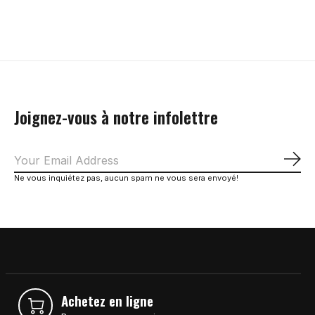
Carousel items
Joignez-vous à notre infolettre
S'a
Ne vous inquiétez pas, aucun spam ne vous sera envoyé!
Achetez en ligne