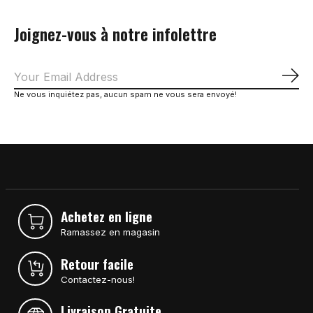
Joignez-vous à notre infolettre
S'a
Ne vous inquiétez pas, aucun spam ne vous sera envoyé!
Achetez en ligne
Ramassez en magasin
Retour facile
Contactez-nous!
Livraison Gratuite