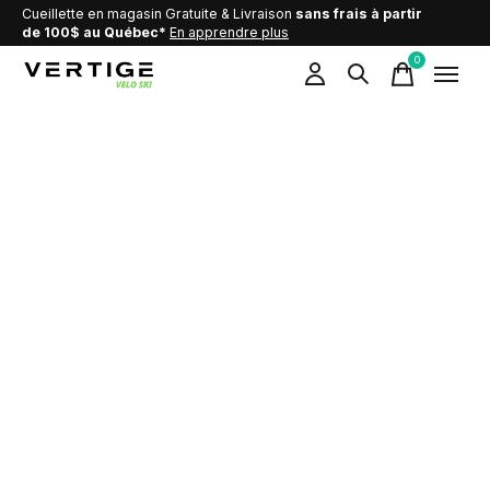
Cueillette en magasin Gratuite & Livraison
sans frais à partir
de 100$ au Québec*
En apprendre plus
0
items