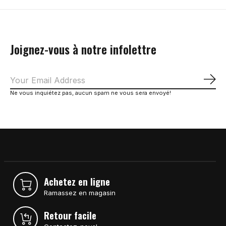
Joignez-vous à notre infolettre
S'a
Ne vous inquiétez pas, aucun spam ne vous sera envoyé!
Achetez en ligne
Ramassez en magasin
Retour facile