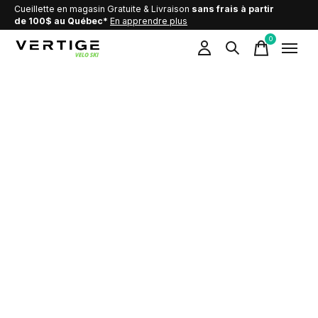
Cueillette en magasin Gratuite & Livraison
sans frais à partir
de 100$ au Québec*
En apprendre plus
0
items