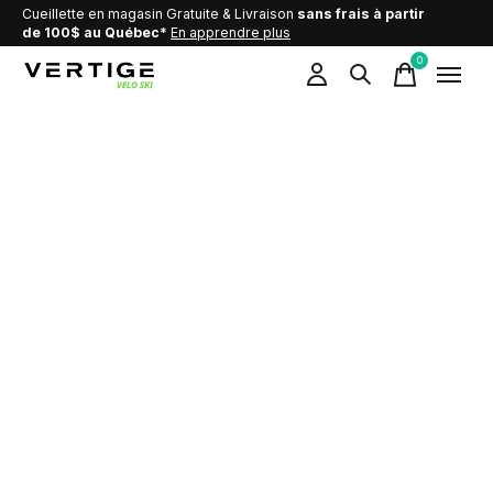
Cueillette en magasin Gratuite & Livraison
sans frais à partir
de 100$ au Québec*
En apprendre plus
0
items