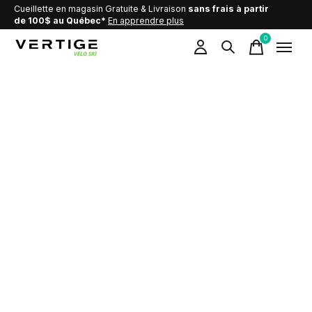
Cueillette en magasin Gratuite & Livraison
sans frais à partir
de 100$ au Québec*
En apprendre plus
0
items