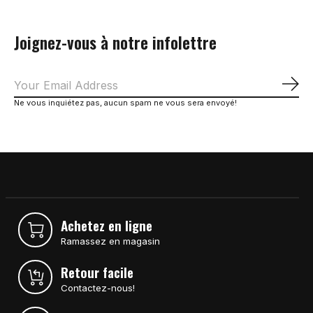
Joignez-vous à notre infolettre
S'a
Ne vous inquiétez pas, aucun spam ne vous sera envoyé!
Achetez en ligne
Ramassez en magasin
Retour facile
Contactez-nous!