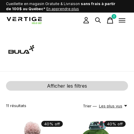
Cueillette en magasin Gratuite & Livraison
sans frais à partir
de 100$ au Québec*
En apprendre plus
0
items
Bula
Afficher les filtres
11
résultats
Trier —
Les plus vus
40% off
40% off