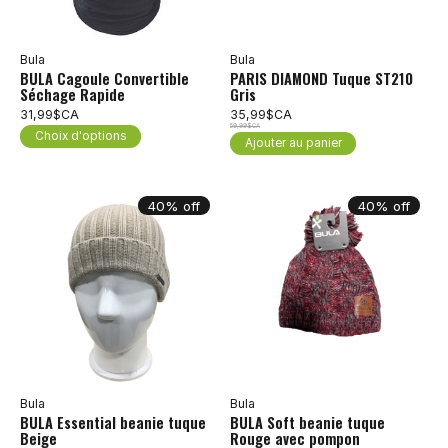
Bula
Bula
BULA Cagoule Convertible
PARIS DIAMOND Tuque ST210
Séchage Rapide
Gris
31,99$CA
35,99$CA
59,99$CA
Choix d'options
Ajouter au panier
40% off
40% off
Bula
Bula
BULA Essential beanie tuque
BULA Soft beanie tuque
Beige
Rouge avec pompon