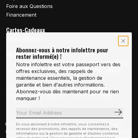
Foire aux Questions
Financement
Cartes-Cadeaux
Cartes Cadeaux
Abonnez-vous à notre infolettre pour
Vertige Vélo Ski
rester informé(e) !
La référence en vélo de route, vélo de montagne et
Notre infolettre est votre passeport vers des
vélo hybride sur la Rive-Sud de Montréal, depuis
offres exclusives, des rappels de
1997.
maintenance essentiels, la gestion de
garantie et bien d'autres informations.
Notre courriel
Nous Joindre
Abonnez-vous dès maintenant pour ne rien
Info@vertigeveloski.com
1 (450) 464-8808
manquer !
S'abonn
En visitant notre site, vous acceptez l'utilisation des témoins
En vous abonnant à notre infolettre, vous consentez à
Fil RSS
recevoir des promotions, des rappels de maintenance, des
© Copyright 2026 Vertige Vélo Ski
(cookies). Ces derniers nous permettent de mieux comprendre la
informations sur la gestion de garantie et d'autres contenus