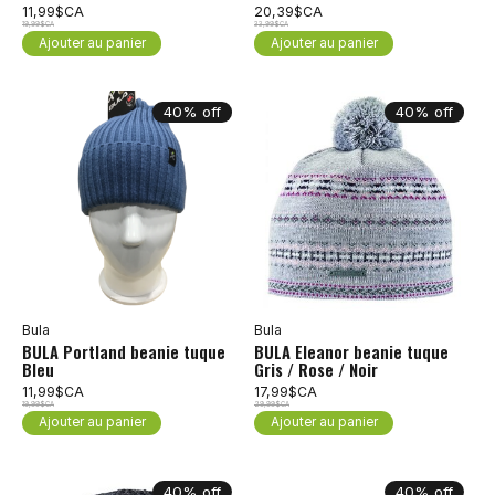
11,99$CA
20,39$CA
19,99$CA
33,99$CA
Ajouter au panier
Ajouter au panier
40% off
40% off
Bula
Bula
BULA Portland beanie tuque
BULA Eleanor beanie tuque
Bleu
Gris / Rose / Noir
11,99$CA
17,99$CA
19,99$CA
29,99$CA
Ajouter au panier
Ajouter au panier
40% off
40% off