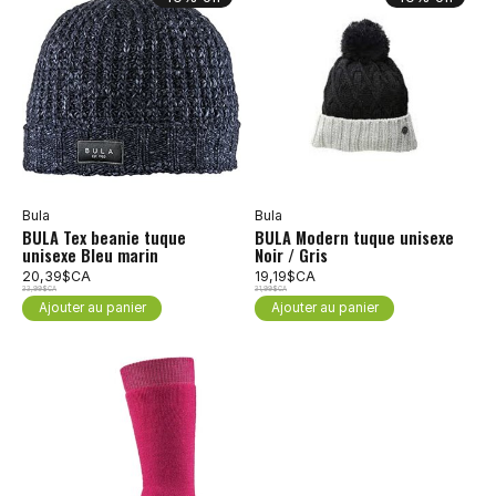
Bula
Bula
BULA Tex beanie tuque
BULA Modern tuque unisexe
unisexe Bleu marin
Noir / Gris
20,39$CA
19,19$CA
33,99$CA
31,99$CA
Ajouter au panier
Ajouter au panier