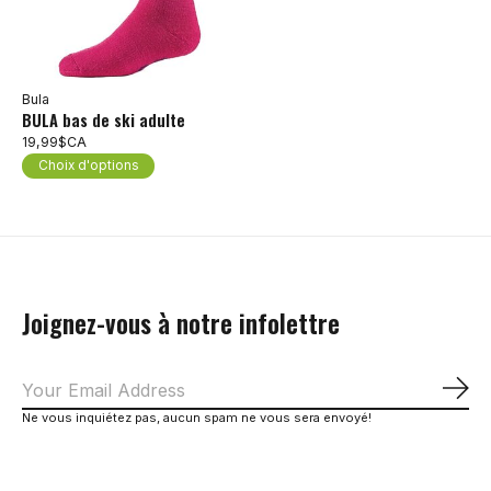
Bula
BULA bas de ski adulte
19,99$CA
Choix d'options
Joignez-vous à notre infolettre
S'a
Ne vous inquiétez pas, aucun spam ne vous sera envoyé!