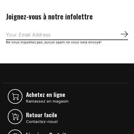
Joignez-vous à notre infolettre
S'a
Ne vous inquiétez pas, aucun spam ne vous sera envoyé!
Achetez en ligne
Ramassez en magasin
Retour facile
Contactez-nous!