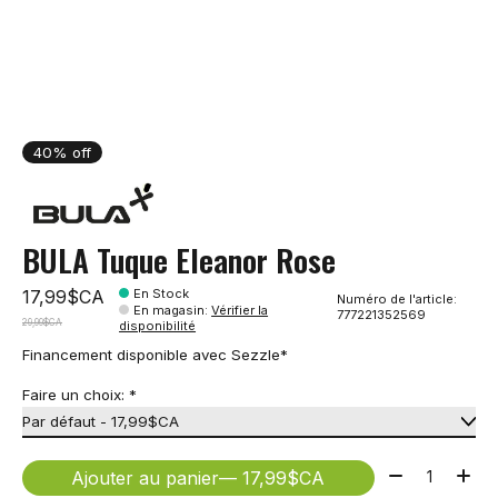
40% off
BULA Tuque Eleanor Rose
17,99$CA
En Stock
Numéro de l'article:
En magasin
:
Vérifier la
777221352569
29,99$CA
disponibilité
Financement disponible avec Sezzle*
Faire un choix:
*
Quantité:
Ajouter au panier
— 17,99$CA