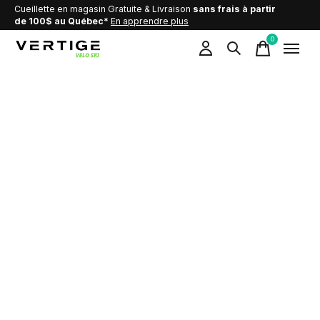
Cueillette en magasin Gratuite & Livraison
sans frais à partir
de 100$ au Québec*
En apprendre plus
0
items