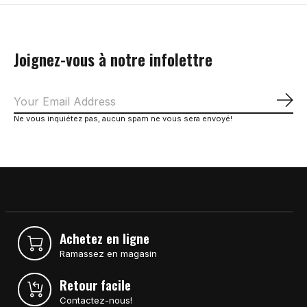
Joignez-vous à notre infolettre
S'a
Ne vous inquiétez pas, aucun spam ne vous sera envoyé!
Achetez en ligne
Ramassez en magasin
Retour facile
Contactez-nous!