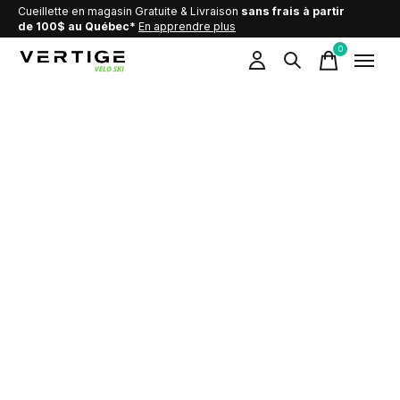
Cueillette en magasin Gratuite & Livraison
sans frais à partir
de 100$ au Québec*
En apprendre plus
0
items