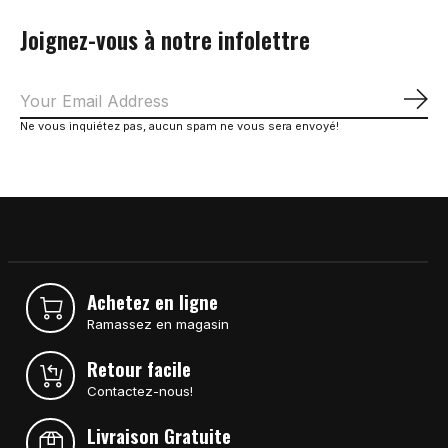
Joignez-vous à notre infolettre
S'a
Ne vous inquiétez pas, aucun spam ne vous sera envoyé!
Achetez en ligne
Ramassez en magasin
Retour facile
Contactez-nous!
Livraison Gratuite