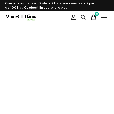
Cueillette en magasin Gratuite & Livraison
sans frais à partir
de 100$ au Québec*
En apprendre plus
0
items