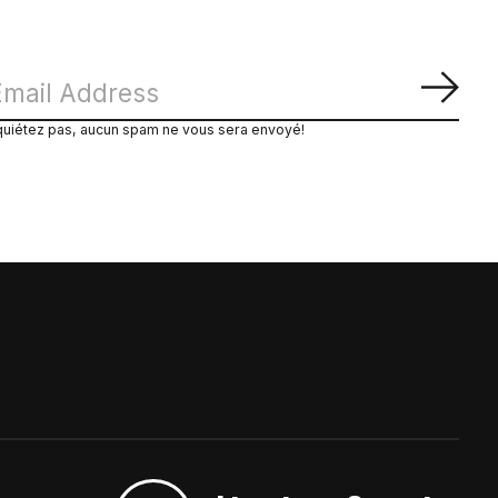
S'ab
quiétez pas, aucun spam ne vous sera envoyé!