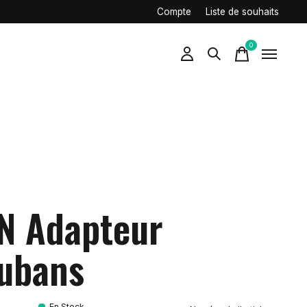
Compte
Liste de souhaits
0
items
N Adapteur
ubans
En Stock