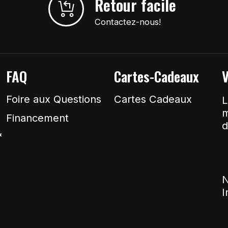
Retour facile
Contactez-nous!
FAQ
Cartes-Cadeaux
V
Foire aux Questions
Cartes Cadeaux
L
m
Financement
d
&
N
I