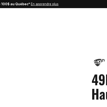
de 100$ au Québec*
En apprendre plus
49
Ha