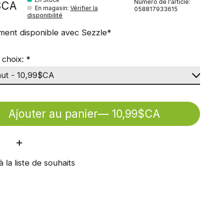
Numéro de l'article:
$CA
En magasin
:
Vérifier la
058817933615
disponibilité
ment disponible avec Sezzle*
 choix:
*
Ajouter au panier
— 10,99$CA
ité:
à la liste de souhaits