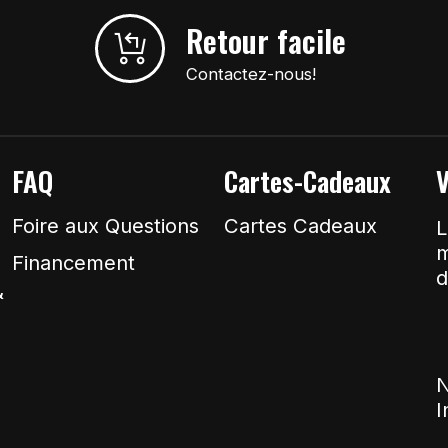
Retour facile
Contactez-nous!
FAQ
Cartes-Cadeaux
V
Foire aux Questions
Cartes Cadeaux
L
m
Financement
d
&
N
I