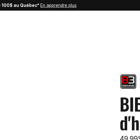
de 100$ au Québec*
En apprendre plus
BI
d'h
49,9