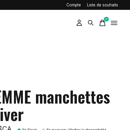
Compte
Liste de souhaits
0
items
EMME manchettes
iver
9$CA
En Stock
En magasin
:
Vérifier la disponibilité